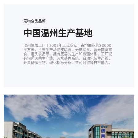
宠物食品品牌
新西兰KCPF生产基地
柬埔寨生产基地
越南德信生产基地
中国温州生产基地
2024年投产，生产基地占地面积约48000平方米。拥
爵味生产基地2022年投入使用，总投资8000万美元，
好嚼、德信生产基地2015年投入使用，总投资1400万
温州佩蒂工厂于2002年正式成立，占地面积约33000
有全球最先进的宠物主粮产线，为亚太地区最大单条产
占地面积约8万平方米。厂区产线配置全面，涵盖了畜皮
美元，占地面积约4万平方米，工厂配备了行业领先的污
平方米。主要生产动物皮嚼食、无皮嚼食、营养肉类零
线。占据新西兰地理优势，选取天然新鲜的原料，打造
咀食品和植物咀嚼食品，营养肉质零食。同时配备有行
食、罐头食品等，拥有完善的生产和检测体系，工厂配
水生物处理系统和辐照灭菌生产线。
世界级品质的宠物粮食。
业领先的辐照产线和污水处理系统。
有辐照灭菌生产线、污水处理系统、自动包装生产线，
并具备微生物、理化指标分析、兽药残留等自检能力。