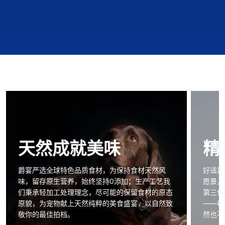
天然成就美味
精
爵宴严选全球特色品质食材，为保持食材天然风
好适嘉
味，留存原生营养，始终坚持0添加；生产工艺我
愿景，
们秉承轻加工处理理念，尽可能的保留食材的原态
第三代
原貌，为宠物献上天然纯粹的美食盛宴，以自然致
——每
敬你的最佳拍档。
然也不