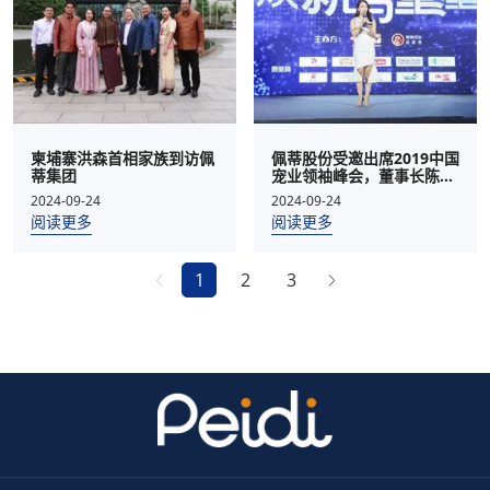
柬埔寨洪森首相家族到访佩
佩蒂股份受邀出席2019中国
蒂集团
宠业领袖峰会，董事长陈振
标做峰会重要演讲
2024-09-24
2024-09-24
阅读更多
阅读更多
1
2
3