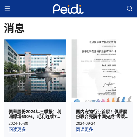
消息
佩蒂股份2024年三季报：利
国内宠物行业首家！佩蒂股
润爆增630%，毛利连续7季
份联合壳牌中国完成“零碳
度提升
工厂”认证
2024-10-30
2024-09-24
阅读更多
阅读更多