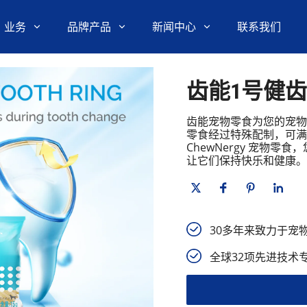
M 业务
品牌产品
新闻中心
联系我们
齿能1号健
齿能宠物零食为您的宠物
零食经过特殊配制，可满
ChewNergy 宠物
让它们保持快乐和健康。
30多年来致力于宠
全球32项先进技术